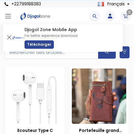
+22799188383
Français
0
Djogol Zone Mobile App
Accessoires Produits
For better experience download
Articles trouvés
66
Télécharger
Ecouteur Type C
Portefeuille grand