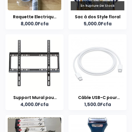
En Rupture De Stock
Raquette Electrique
Sac à dos Style floral
8,000.0Fcfa
5,000.0Fcfa
pour Insectes
Support Mural pour
Câble USB-C pour
4,000.0Fcfa
1,500.0Fcfa
Téléviseur
iPhone(1m)