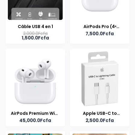
Câble USB 4 en 1
AirPods Pro (4ᵉ
2,000.0Fcfa
7,500.0Fcfa
génération)
1,500.0Fcfa
AirPods Premium With
Apple USB-C to
45,000.0Fcfa
2,500.0Fcfa
ANC
Lightning Cable (1 m)