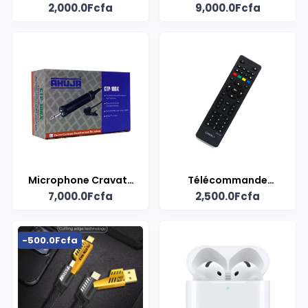
2,000.0Fcfa
9,000.0Fcfa
format en cuir
Microphone Cravate
Télécommande
7,000.0Fcfa
2,500.0Fcfa
Omnidirectionnel
Canal+
Ahuja CTP-10DX
-500.0Fcfa