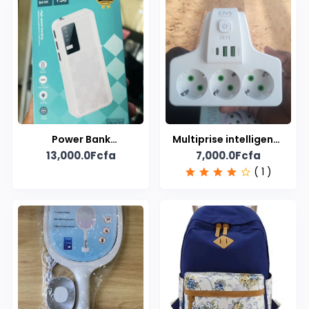
Power Bank
Multiprise intelligente
13,000.0Fcfa
7,000.0Fcfa
50 000 mAh
EC13
( 1 )