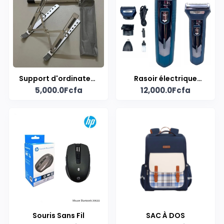
Support d'ordinateur
Rasoir électrique
5,000.0Fcfa
12,000.0Fcfa
portable
Multifonction 3in1
Souris Sans Fil
SAC À DOS