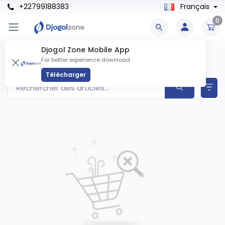
+22799188383
Français
0
Djogol Zone Mobile App
Drones Produits
For better experience download
Articles trouvés
0
Télécharger