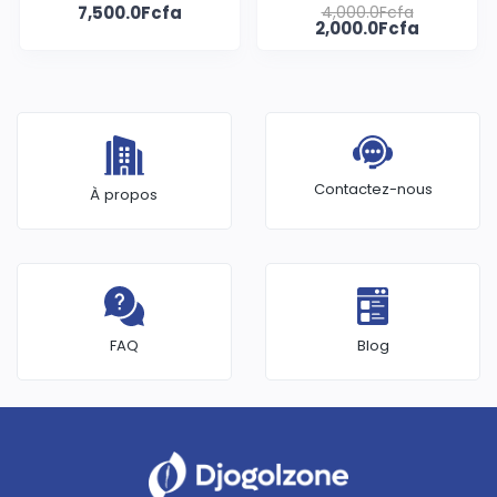
7,500.0Fcfa
4,000.0Fcfa
pour garçons
2,000.0Fcfa
Contactez-nous
À propos
FAQ
Blog