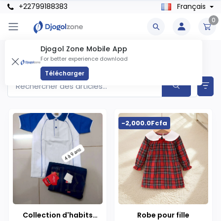
+22799188383
Français
0
Djogol Zone Mobile App
Vêtement Enfants & Bébés Produits
For better experience download
Articles trouvés
2
Télécharger
-2,000.0Fcfa
Collection d'habits
Robe pour fille