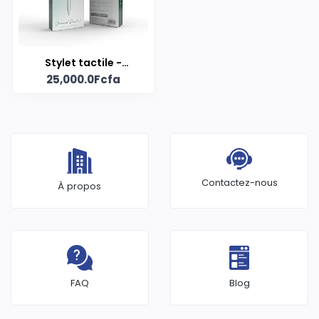
Stylet tactile -
25,000.0Fcfa
Universal pencil 2
Contactez-nous
À propos
FAQ
Blog