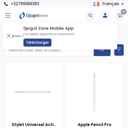
+22799188383
Français
0
Djogol Zone Mobile App
Stylet Produits
For better experience download
Articles trouvés
5
Télécharger
Stylet Universel Actif
Apple Pencil Pro