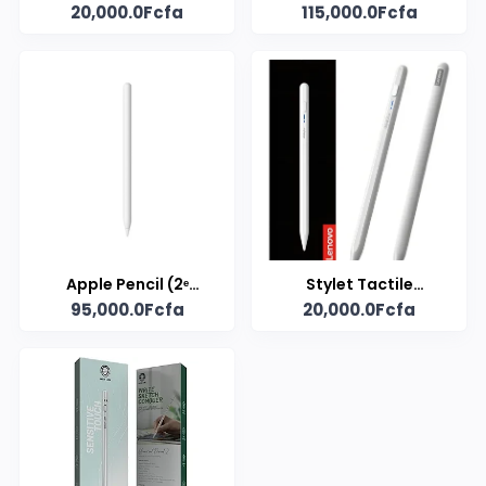
20,000.0Fcfa
115,000.0Fcfa
Yesido
Apple Pencil (2ᵉ
Stylet Tactile
95,000.0Fcfa
20,000.0Fcfa
Génération)
Universel Lenovo
Thinkplus