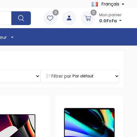
Français
0
0
Mon panier
0.0Fcfa
eur
Filtrer par