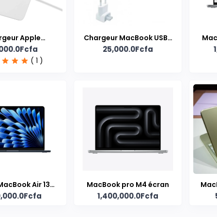
rgeur Apple
Chargeur MacBook USB-
MacB
000.0Fcfa
25,000.0Fcfa
MacBook
C 61W
( 1 )
MacBook Air 13
MacBook pro M4 écran
MacB
0,000.0Fcfa
1,400,000.0Fcfa
avec Puce M3 –
Minuit