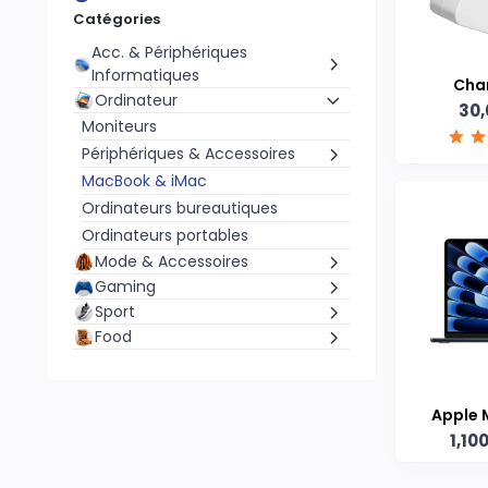
Catégories
Acc. & Périphériques
Informatiques
Cha
Ordinateur
30,
Moniteurs
Périphériques & Accessoires
MacBook & iMac
Ordinateurs bureautiques
Ordinateurs portables
Mode & Accessoires
Gaming
Sport
Food
Produits Numériques
Maison
Bricolage
Apple 
Parfumerie
1,10
Pouces 
AudioVisuel
Pièces détachées