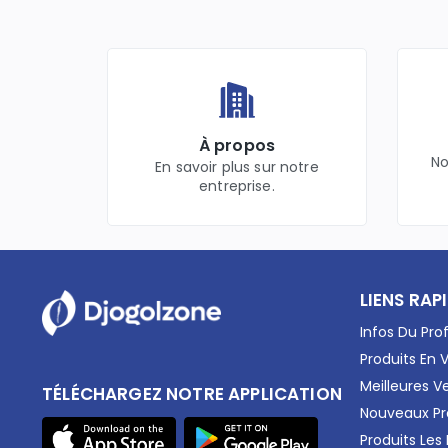
Bébé &. Mamans
Elevage
Agriculture
Alimentation
Santé & Beauté
Accessoires
À propos
Livres
No
En savoir plus sur notre
Electro
entreprise.
Fourniture
Santé
Téléphones & Smartphones
Cadeaux
Internet & Réseaux
LIENS RAP
Energie & Electricité
Infos Du Prof
Musculation
Produits En 
Voitures
Meilleures V
TÉLÉCHARGEZ NOTRE APPLICATION
Nouveaux Pr
Produits Les