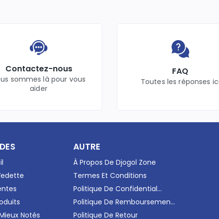
Contactez-nous
FAQ
us sommes là pour vous
Toutes les réponses ic
aider
IDES
AUTRE
il
À Propos De Djogol Zone
Vedette
Termes Et Conditions
entes
Politique De Confidential...
oduits
Politique De Remboursemen...
 Mieux Notés
Politique De Retour