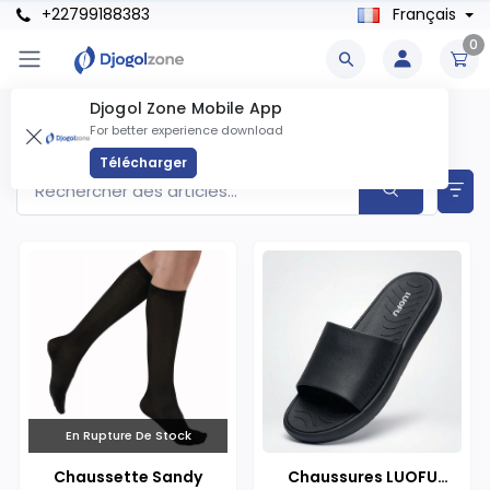
+22799188383
Français
0
Djogol Zone Mobile App
Chaussures Produits
For better experience download
Articles trouvés
21
Télécharger
En Rupture De Stock
Chaussette Sandy
Chaussures LUOFU