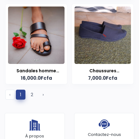
100
pieds" en cuir
Sandales homme
Chaussures
16,000.0Fcfa
7,000.0Fcfa
"Agadez" signée
espadrilles
ZUMUNCI Africa
‹
1
2
›
Contactez-nous
À propos