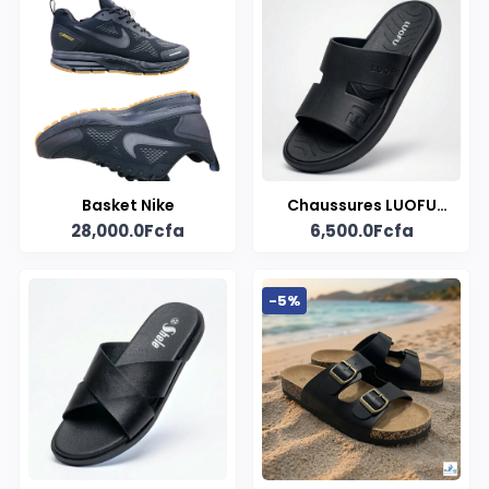
Basket Nike
Chaussures LUOFU
28,000.0Fcfa
6,500.0Fcfa
orthopédiques
-5%