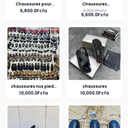
Chaussures pour
Chaussures
5,900.0Fcfa
5,900.0Fcfa
hommes
d'hommes
5,605.0Fcfa
chaussures nus pieds
chaussures
10,000.0Fcfa
10,000.0Fcfa
de Turquie