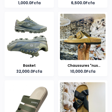
1,000.0Fcfa
6,500.0Fcfa
original
orthopédiques
Basket
Chaussures "nus
32,000.0Fcfa
10,000.0Fcfa
pieds" en cuir
authentique du
Ghana