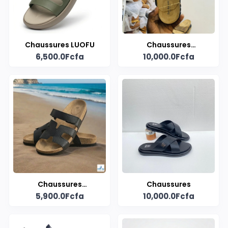
Chaussures LUOFU
Chaussures
6,500.0Fcfa
10,000.0Fcfa
artisanales "nus
pieds" en cuir
Chaussures
Chaussures
5,900.0Fcfa
10,000.0Fcfa
d'hommes