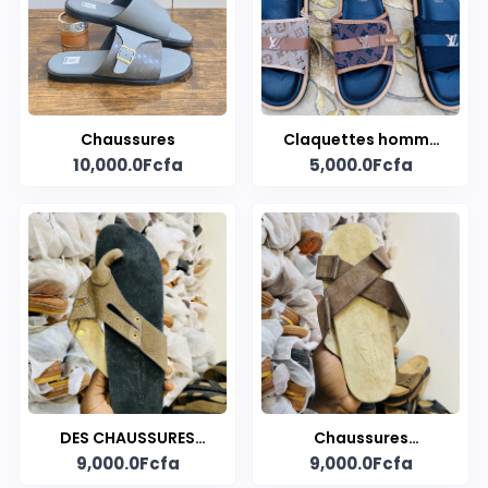
Chaussures
Claquettes homme
10,000.0Fcfa
5,000.0Fcfa
de style Louis Vuitton
DES CHAUSSURES
Chaussures
9,000.0Fcfa
9,000.0Fcfa
NUES PIEDS EN CUIR
artisanales "nus