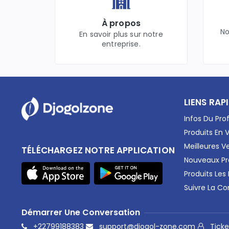
Produits Numériques
Maison
À propos
Bricolage
No
En savoir plus sur notre
Parfumerie
entreprise.
AudioVisuel
Pièces détachées
Bébé &. Mamans
Elevage
Agriculture
LIENS RAP
Alimentation
Santé & Beauté
Infos Du Prof
Accessoires
Produits En 
Livres
Meilleures V
TÉLÉCHARGEZ NOTRE APPLICATION
Electro
Nouveaux Pr
Fourniture
Produits Les
Santé
Suivre La 
Téléphones & Smartphones
Cadeaux
Démarrer Une Conversation
Internet & Réseaux
Energie & Electricité
+22799188383
support@djogol-zone.com
Ticke