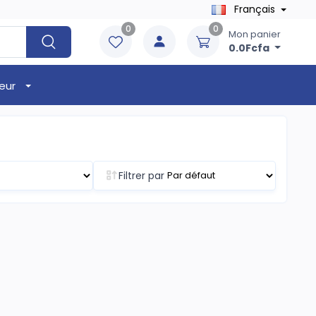
Français
0
0
Mon panier
0.0Fcfa
eur
Filtrer par