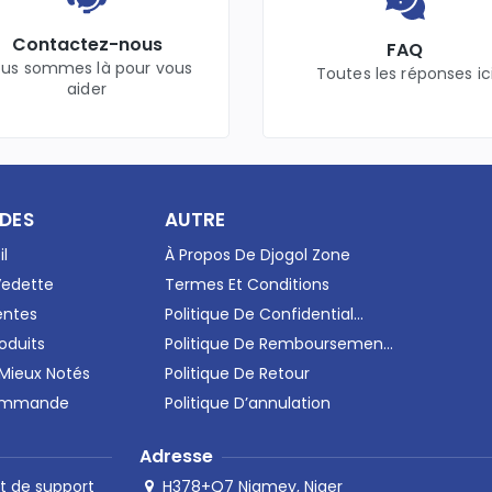
Contactez-nous
FAQ
us sommes là pour vous
Toutes les réponses ic
aider
IDES
AUTRE
il
À Propos De Djogol Zone
Vedette
Termes Et Conditions
entes
Politique De Confidential...
oduits
Politique De Remboursemen...
 Mieux Notés
Politique De Retour
Commande
Politique D’annulation
Adresse
H378+Q7 Niamey, Niger
t de support