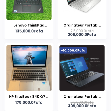
Lenovo ThinkPad
Ordinateur Portable
135,000.0Fcfa
215,000.0Fcfa
T470s
HP 15 Dual Core Slim
205,000.0Fcfa
-10,000.0Fcfa
HP EliteBook 840 G7 &
Ordinateur Portable
175,000.0Fcfa
315,000.0Fcfa
G8
DYNABOOK X40J Core
305,000.0Fcfa
I5 11th Gen