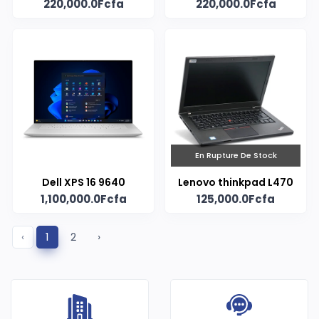
220,000.0Fcfa
220,000.0Fcfa
Carbon
En Rupture De Stock
Dell XPS 16 9640
Lenovo thinkpad L470
1,100,000.0Fcfa
125,000.0Fcfa
‹
1
2
›