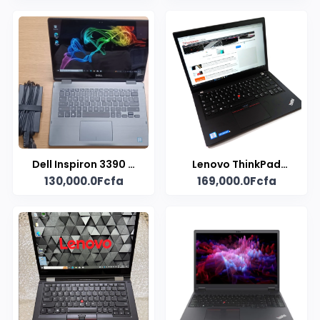
Dell Inspiron 3390 –
Lenovo ThinkPad
130,000.0Fcfa
169,000.0Fcfa
Core i3, 8 Go RAM, 128
T470S
Go