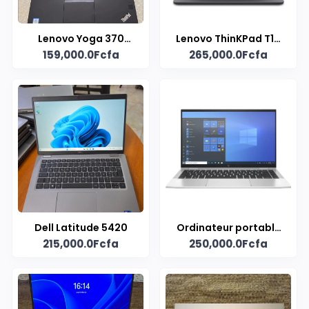
Lenovo Yoga 370
Lenovo ThinKPad T14
159,000.0Fcfa
265,000.0Fcfa
Tactile convertible
Gen 2
x360
Dell Latitude 5420
Ordinateur portable
215,000.0Fcfa
250,000.0Fcfa
HP EliteBook x360 14"
tactile core i7 -
Occasion