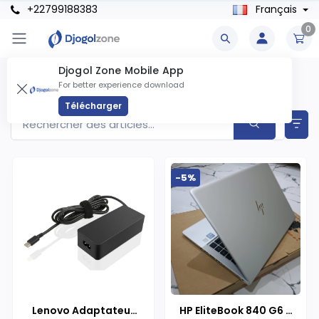
+22799188383
Français
0
Djogol Zone Mobile App
Ordinateurs Portables Produits
For better experience download
Articles trouvés
31
Télécharger
-5%
Lenovo Adaptateur
HP EliteBook 840 G6 –