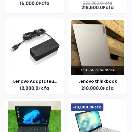
15,000.0Fcfa
230,000.0Fcfa
Secteur 65W
Core i7 8ᵉ Génération
218,500.0Fcfa
En Rupture De Stock
Lenovo Adaptateur
Lenovo thinkbook
12,000.0Fcfa
210,000.0Fcfa
Secteur ThinkPad
65W
-10,000.0Fcfa