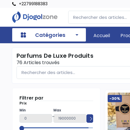
+22799188383
Catégories
Accueil
Pro
Parfums De Luxe Produits
76
Articles trouvés
Filtrer par
-30%
Prix
Min
Max
-