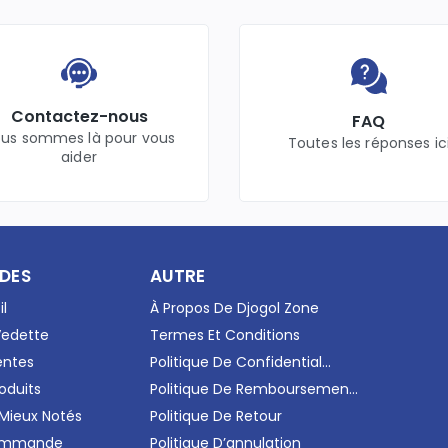
Contactez-nous
FAQ
us sommes là pour vous
Toutes les réponses ic
aider
IDES
AUTRE
il
À Propos De Djogol Zone
Vedette
Termes Et Conditions
entes
Politique De Confidential...
oduits
Politique De Remboursemen...
 Mieux Notés
Politique De Retour
Commande
Politique D’annulation