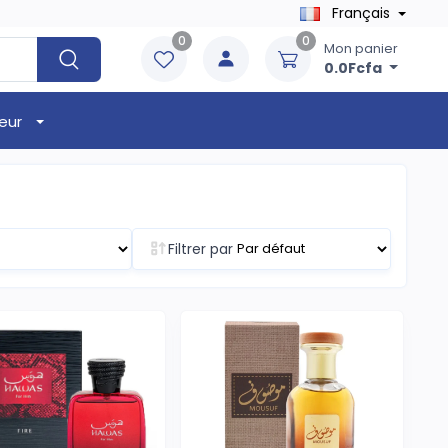
Français
0
0
Mon panier
0.0Fcfa
eur
Filtrer par