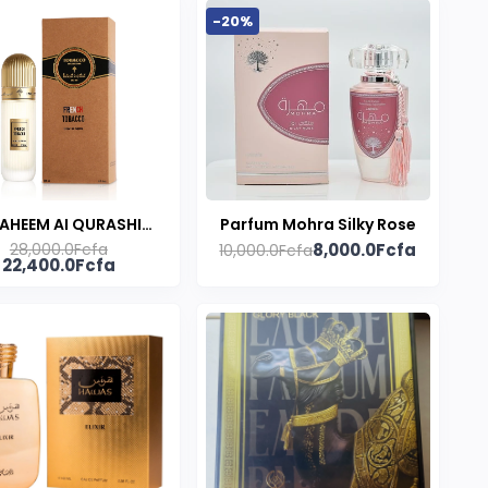
-20%
RAHEEM AI QURASHI
Parfum Mohra Silky Rose
28,000.0Fcfa
8,000.0Fcfa
CH TOBACCO Extrait
10,000.0Fcfa
22,400.0Fcfa
de parfum