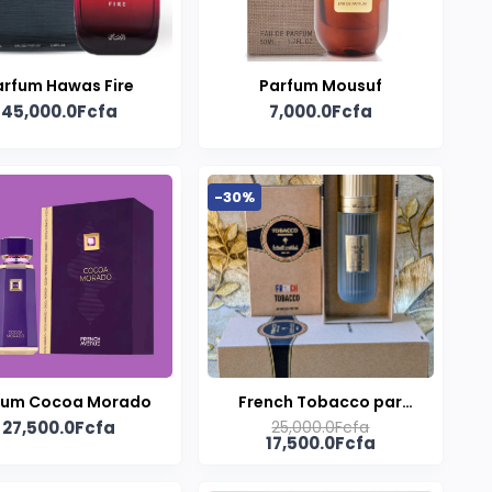
arfum Hawas Fire
Parfum Mousuf
45,000.0Fcfa
7,000.0Fcfa
-30%
fum Cocoa Morado
French Tobacco par
27,500.0Fcfa
25,000.0Fcfa
Ibraheem Al Qurashi |
17,500.0Fcfa
Extrait de Parfum
Unisexe 100ml