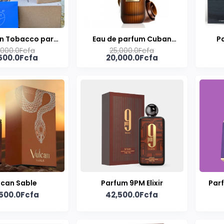
an Tobacco par
Eau de parfum Cuban
P
,000.0Fcfa
25,000.0Fcfa
m Al Qurashi |
Tobacco 100ML
,500.0Fcfa
20,000.0Fcfa
it de Parfum
sexe 100ml
lcan Sable
Parfum 9PM Elixir
Par
500.0Fcfa
42,500.0Fcfa