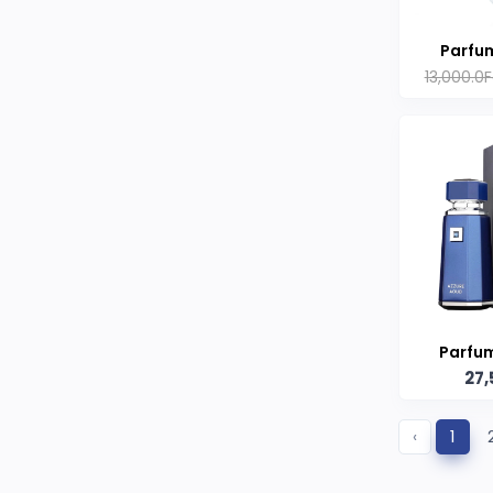
Parfum
13,000.0
mar
Parfu
27,
‹
1