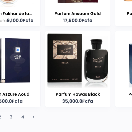
 Fakhar de la
Parfum Ansaam Gold
Pa
9,100.0Fcfa
17,500.0Fcfa
Fcfa
que Lattafa
m Azzure Aoud
Parfum Hawas Black
P
500.0Fcfa
35,000.0Fcfa
2
3
4
›