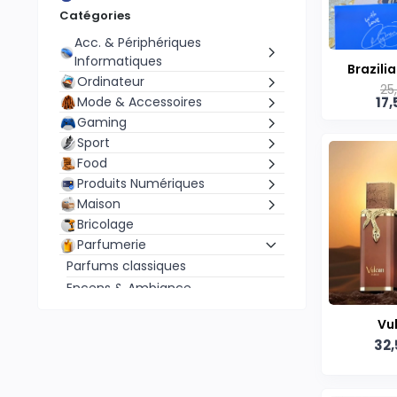
Catégories
Acc. & Périphériques
Informatiques
Brazili
Ordinateur
25
Ibrahee
Mode & Accessoires
17
Extra
Gaming
Uni
Sport
Food
Produits Numériques
Maison
Bricolage
Parfumerie
Parfums classiques
Encens & Ambiance
Parfums artisanaux
Vu
Brumes et sprays corporels
32,
Parfums de luxe
AudioVisuel
Pièces détachées