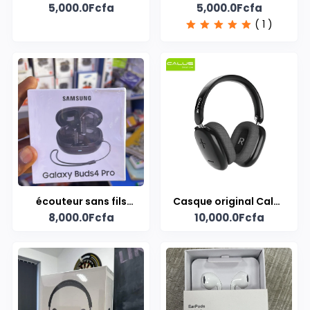
5,000.0Fcfa
5,000.0Fcfa
type-C
( 1 )
écouteur sans fils
Casque original Calus
8,000.0Fcfa
10,000.0Fcfa
Galaxy Buds 4 pro
Bounce Max