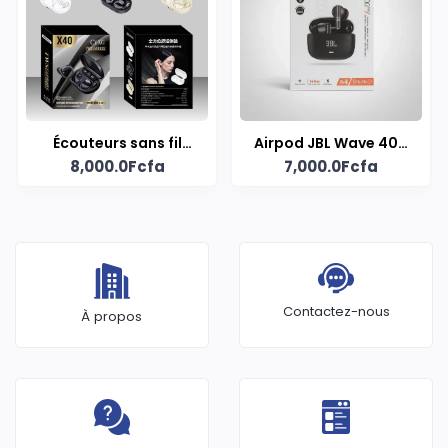
Écouteurs sans fil
Airpod JBL Wave 400
8,000.0Fcfa
7,000.0Fcfa
CYXG X40
TWs
Contactez-nous
À propos