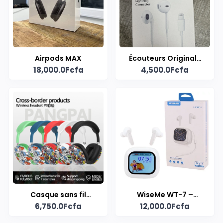
Airpods MAX
Écouteurs Originale
18,000.0Fcfa
4,500.0Fcfa
pour iPhone ,
Écouteur d'appel
Aucun Bluetooth
requis
Casque sans fil
WiseMe WT-7 –
6,750.0Fcfa
12,000.0Fcfa
Bluetooth Audio P9
Écouteurs Sans Fil
2025 Tendance
Haute Performance