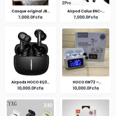
Casque original JBL
Airpod Calus ENC-2
7,000.0Fcfa
7,000.0Fcfa
TUNE64D
Pro
Airpods HOCO EQ34
HOCO EW72 –
10,000.0Fcfa
10,000.0Fcfa
plus
Écouteurs sans fil
avec écran tactile et
ANC