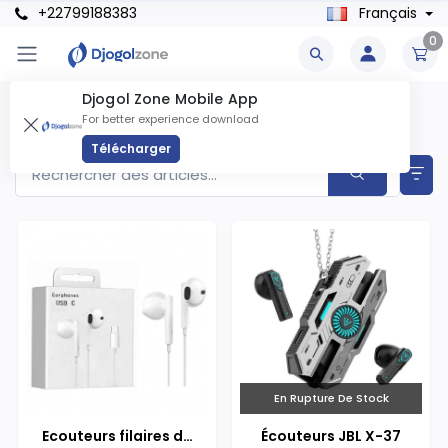
+22799188383
Français
0
Djogol Zone Mobile App
Casques Et Écouteurs Produits
For better experience download
Articles trouvés
16
Télécharger
En Rupture De Stock
Ecouteurs filaires de
Écouteurs JBL X-37