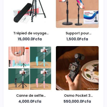
Trépied de voyage
Support pour
15,000.0Fcfa
portable
1,500.0Fcfa
téléphone
Canne de selfie
Osmo Pocket 3
4,000.0Fcfa
extensible
Creator Combo
550,000.0Fcfa