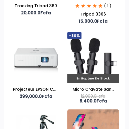
Tracking Tripod 360
( 1 )
20,000.0Fcfa
Tripod 3366
15,000.0Fcfa
-30%
En Rupture De Stock
Projecteur EPSON CO-
Micro Cravate Sans
299,000.0Fcfa
W01
12,000.0Fcfa
fil
8,400.0Fcfa