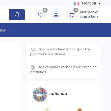
Français
0
0
Mon panier
0.0Fcfa
eur
Un support client actif disponible
pour toute assistance.
Des vendeurs vérifiés pour éviter les
arnaques.
nafishop