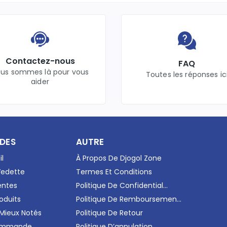
Contactez-nous
FAQ
us sommes là pour vous
Toutes les réponses ic
aider
IDES
AUTRE
il
À Propos De Djogol Zone
Vedette
Termes Et Conditions
entes
Politique De Confidential...
oduits
Politique De Remboursemen...
 Mieux Notés
Politique De Retour
Commande
Politique D’annulation