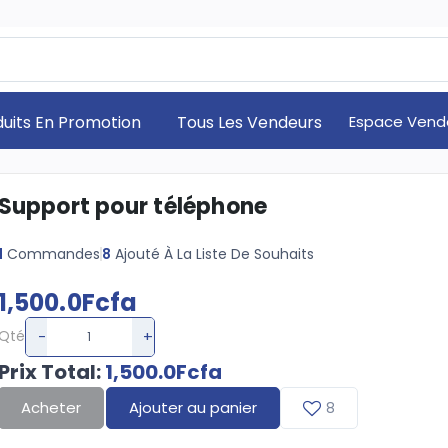
duits En Promotion
Tous Les Vendeurs
Espace Vend
Support pour téléphone
1
Commandes
8
Ajouté À La Liste De Souhaits
1,500.0Fcfa
-
+
Qté
Prix Total
:
1,500.0Fcfa
Acheter
Ajouter au panier
8