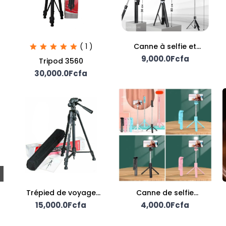
( 1 )
Canne à selfie et
support téléphone
9,000.0Fcfa
Tripod 3560
30,000.0Fcfa
Trépied de voyage
Canne de selfie
15,000.0Fcfa
portable
4,000.0Fcfa
extensible