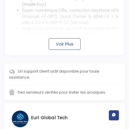
(mode Eco)
Zoom numérique 1.35x, correction keystone H/V
(manuel +/-30°), Quick Corner 1x HDMI 1.4 + 1x
USB-A 2.0 + 1x USB-B 2.0 (service)
Projection sans fil en ajoutant le module ELPAP11
optionnel Haut-parleur 5 Watts intégré
Voir Plus
Un support client actif disponible pour toute
assistance.
Des vendeurs vérifiés pour éviter les arnaques.
Eurl Global Tech