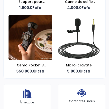
Support pour
Canne de selfie
1,500.0Fcfa
téléphone
4,000.0Fcfa
extensible
Osmo Pocket 3
Micro-cravate
Creator Combo
550,000.0Fcfa
5,000.0Fcfa
Contactez-nous
À propos