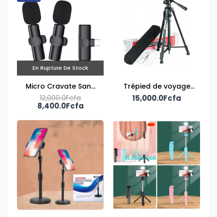
En Rupture De Stock
Micro Cravate Sans
Trépied de voyage
12,000.0Fcfa
fil
15,000.0Fcfa
portable
8,400.0Fcfa