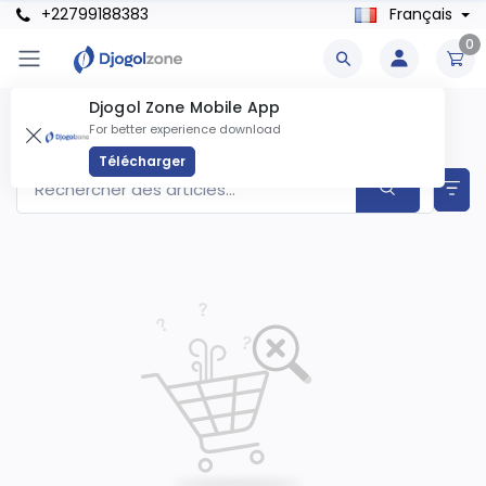
+22799188383
Français
0
Djogol Zone Mobile App
Filles Produits
For better experience download
Articles trouvés
0
Télécharger