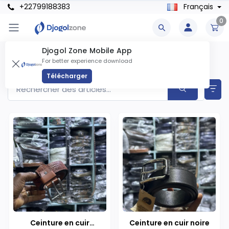
+22799188383
Français
0
Djogol Zone Mobile App
Ceintures Produits
For better experience download
Articles trouvés
2
Télécharger
Ceinture en cuir
Ceinture en cuir noire