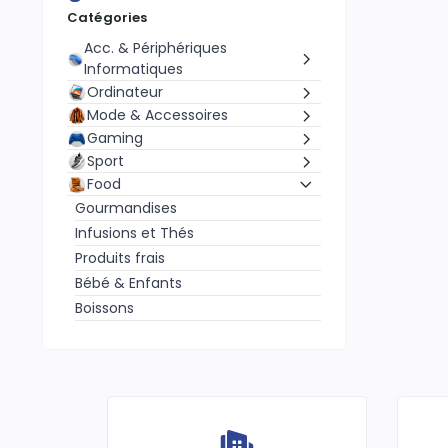
Catégories
Acc. & Périphériques
Informatiques
Ordinateur
Mode & Accessoires
Gaming
Sport
Food
Gourmandises
Infusions et Thés
Produits frais
Bébé & Enfants
Boissons
Produits Bio
Épices et condiments
Farines & Céréales
Produits Numériques
Maison