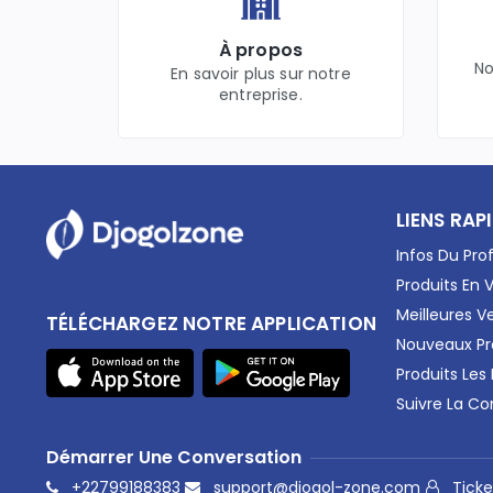
Bricolage
Parfumerie
À propos
AudioVisuel
No
En savoir plus sur notre
Pièces détachées
entreprise.
Bébé &. Mamans
Elevage
Agriculture
Alimentation
Santé & Beauté
LIENS RAP
Accessoires
Infos Du Prof
Livres
Electro
Produits En 
Fourniture
Meilleures V
TÉLÉCHARGEZ NOTRE APPLICATION
Santé
Nouveaux Pr
Téléphones & Smartphones
Produits Les
Cadeaux
Suivre La 
Internet & Réseaux
Energie & Electricité
Démarrer Une Conversation
Musculation
Voitures
+22799188383
support@djogol-zone.com
Ticke