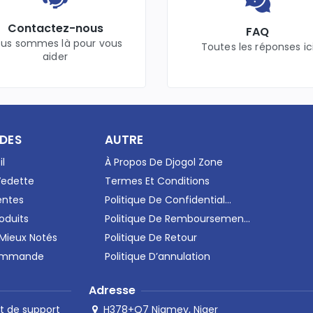
Contactez-nous
FAQ
us sommes là pour vous
Toutes les réponses ic
aider
IDES
AUTRE
il
À Propos De Djogol Zone
Vedette
Termes Et Conditions
entes
Politique De Confidential...
oduits
Politique De Remboursemen...
 Mieux Notés
Politique De Retour
Commande
Politique D’annulation
Adresse
H378+Q7 Niamey, Niger
t de support