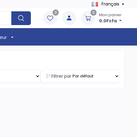
Français
0
0
Mon panier
0.0Fcfa
eur
Filtrer par