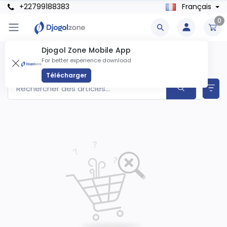
+22799188383
Français
0
Djogol Zone Mobile App
Bébé & Enfants Produits
For better experience download
Articles trouvés
0
Télécharger