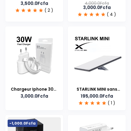
3,500.0Fcfa
4,000.0Fcfa
Tree Doctor
3,000.0Fcfa
( 2 )
( 4 )
Chargeur Iphone 30W
STARLINK MINI sans
3,000.0Fcfa
195,000.0Fcfa
Type c - Lightning
compte
( 1 )
-1,000.0Fcfa