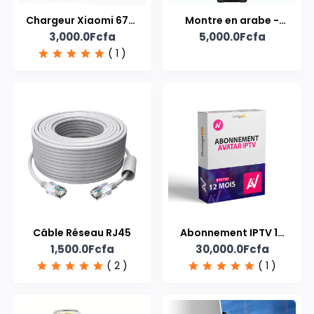
Chargeur Xiaomi 67W
Montre en arabe -
3,000.0Fcfa
5,000.0Fcfa
– Double Port Type-A
Homme
( 1 )
+ Type-C avec Câble
Inclus
Câble Réseau RJ45
Abonnement IPTV 12
1,500.0Fcfa
30,000.0Fcfa
mois
( 2 )
( 1 )