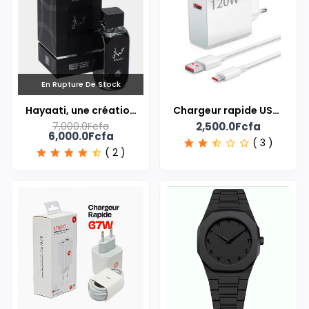
En Rupture De Stock
Hayaati, une création
Chargeur rapide USB-
7,000.0Fcfa
2,500.0Fcfa
pour homme signée
C 120W pour Xiaomi /
6,000.0Fcfa
( 3 )
Fragrance World
Redmi
( 2 )