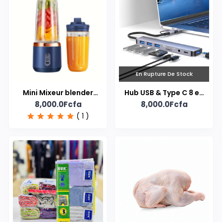
En Rupture De Stock
Mini Mixeur blender
Hub USB & Type C 8 en
8,000.0Fcfa
8,000.0Fcfa
rechargeable
1
( 1 )