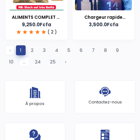
ALIMENTS COMPLET 3E
Chargeur rapide
9,250.0Fcfa
3,500.0Fcfa
ÂGE PONTE
Iphone 55W
( 2 )
‹
1
2
3
4
5
6
7
8
9
10
...
24
25
›
Contactez-nous
À propos