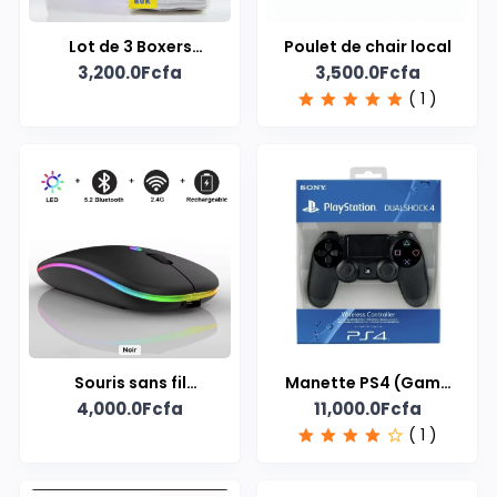
Lot de 3 Boxers
Poulet de chair local
3,200.0Fcfa
3,500.0Fcfa
Homme – 100% Coton
( 1 )
Confort
Souris sans fil
Manette PS4 (Game
4,000.0Fcfa
11,000.0Fcfa
Rechargeable
Pad) – Sans fil et
( 1 )
ergonomique