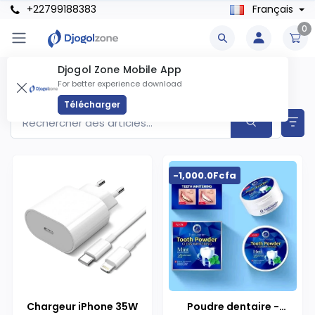
+22799188383
Français
0
Djogol Zone Mobile App
Best Selling Products
For better experience download
Articles trouvés
495
Télécharger
-1,000.0Fcfa
Chargeur iPhone 35W
Poudre dentaire -