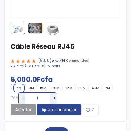
Câble Réseau RJ45
(5.00)
16
Commandes
2
Avis
7
Ajouté À La Liste De Souhaits
5,000.0Fcfa
[
5M
10M
15M
20M
25M
30M
40M
2M
-
+
Qté
Acheter
Ajouter au panier
7