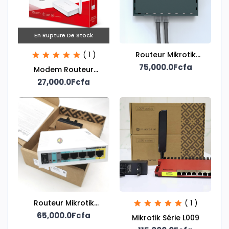
En Rupture De Stock
( 1 )
Routeur Mikrotik
75,000.0Fcfa
RB760
Modem Routeur
ADSL2+ WiFi N 300
27,000.0Fcfa
Mbps
Routeur Mikrotik
( 1 )
RB951 ui-2 HND
65,000.0Fcfa
Mikrotik Série L009