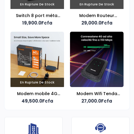
En Rupture De Stock
En Rupture De Stock
Switch 8 port métal
Modem Routeur
19,900.0Fcfa
S508 Alpha
Tenda 300Mbps
29,000.0Fcfa
En Rupture De Stock
Modem mobile 4G
Modem Wifi Tenda
49,500.0Fcfa
LTE N300
27,000.0Fcfa
4G LTE