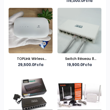
115,000.0Fcfa
TOPLink Wirless
Switch Réseau 8
Mobile Wi-Fi Router
29,500.0Fcfa
Ports 10/100 Mbps
19,900.0Fcfa