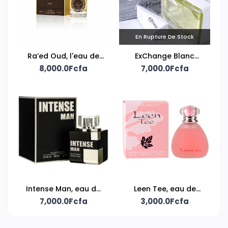
En Rupture De Stock
Ra’ed Oud, l'eau de
ExChange Blanc
parfum mixte Lattafa
8,000.0Fcfa
Edition Unlimited, eau
7,000.0Fcfa
de parfum signée
Fragrance World
Intense Man, eau de
Leen Tee, eau de
parfum 100ml signée
7,000.0Fcfa
toilette 100ml
3,000.0Fcfa
Fragrance World