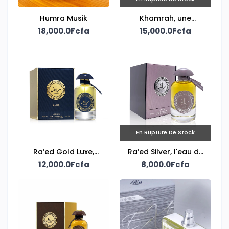
Humra Musik
Khamrah, une
18,000.0Fcfa
création unisexe
15,000.0Fcfa
signée Lattafa
En Rupture De Stock
Ra’ed Gold Luxe,
Ra’ed Silver, l'eau de
Lattafa unisex eau de
12,000.0Fcfa
parfum mixte Lattafa
8,000.0Fcfa
parfum