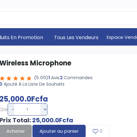
duits En Promotion
Tous Les Vendeurs
Espace Vend
Wireless Microphone
(5.00)
2
Commandes
1
Avis
0
Ajouté À La Liste De Souhaits
25,000.0Fcfa
-
+
Qté
Prix Total
:
25,000.0Fcfa
Acheter
Ajouter au panier
0