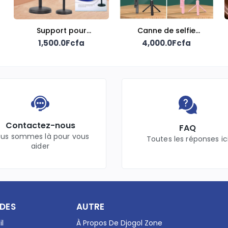
Support pour
Canne de selfie
1,500.0Fcfa
téléphone
4,000.0Fcfa
extensible
Contactez-nous
FAQ
us sommes là pour vous
Toutes les réponses ic
aider
IDES
AUTRE
il
À Propos De Djogol Zone