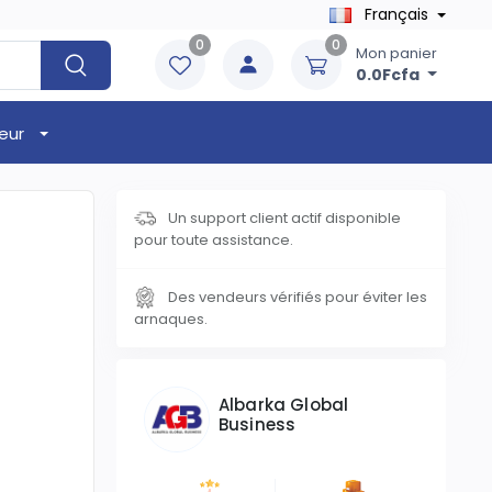
Français
0
0
Mon panier
0.0Fcfa
eur
Un support client actif disponible
pour toute assistance.
Des vendeurs vérifiés pour éviter les
arnaques.
Albarka Global
Business