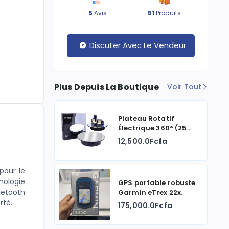
5
Avis
51
Produits
Discuter Avec Le Vendeur
Plus Depuis La Boutique
Voir Tout
Plateau Rotatif
Électrique 360° (25
cm)
12,500.0Fcfa
pour le
hnologie
GPS portable robuste
luetooth
Garmin eTrex 22x.
rté.
175,000.0Fcfa