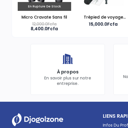
En Rupture De Stock
Micro Cravate Sans fil
Trépied de voyage
12,000.0Fcfa
15,000.0Fcfa
portable
8,400.0Fcfa
À propos
No
En savoir plus sur notre
entreprise.
LIENS RAP
Infos Du Prof