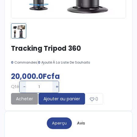
Tracking Tripod 360
0
Commandes
0
Ajouté À La Liste De Souhaits
20,000.0Fcfa
-
+
Qté
Acheter
Ajouter au panier
0
Aperçu
Avis