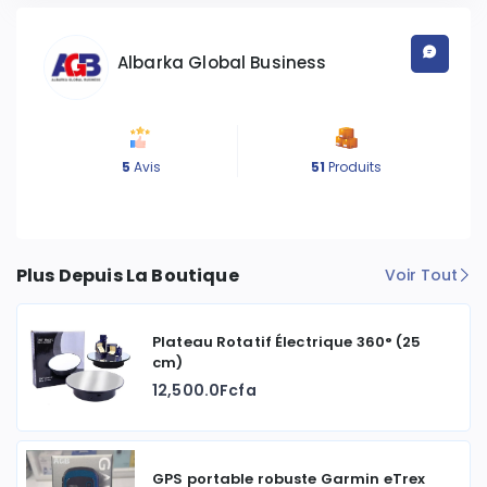
Albarka Global Business
5
Avis
51
Produits
Plus Depuis La Boutique
Voir Tout
Plateau Rotatif Électrique 360° (25
cm)
12,500.0Fcfa
GPS portable robuste Garmin eTrex