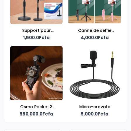
Support pour
Canne de selfie
1,500.0Fcfa
téléphone
4,000.0Fcfa
extensible
Osmo Pocket 3
Micro-cravate
Creator Combo
550,000.0Fcfa
5,000.0Fcfa