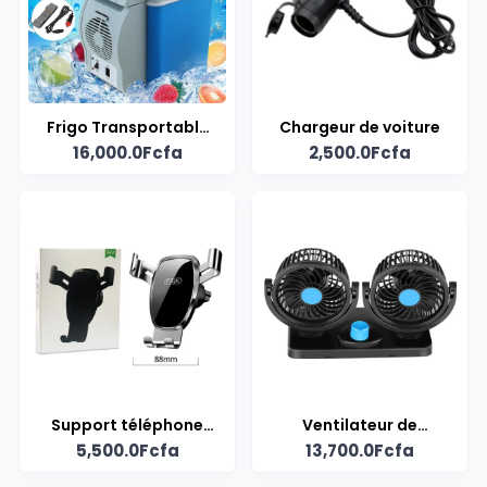
Frigo Transportable
Chargeur de voiture
16,000.0Fcfa
2,500.0Fcfa
(Voiture)
Support téléphone
Ventilateur de
5,500.0Fcfa
13,700.0Fcfa
pour voiture
Voiture USB Double
Tête 12V