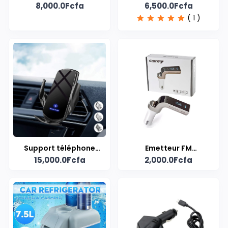
8,000.0Fcfa
6,500.0Fcfa
pour voiture
Bluetooth pour
( 1 )
voiture
Support téléphone
Emetteur FM
15,000.0Fcfa
2,000.0Fcfa
magnétique pour
Bluetooth pour
voiture
Voiture