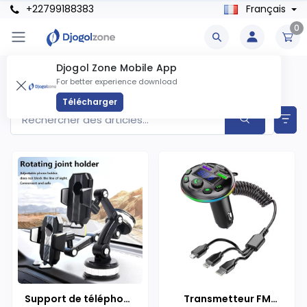
+22799188383
Français
0
Djogol Zone Mobile App
Accessoires Automobiles Produits
For better experience download
Articles trouvés
10
Télécharger
Support de téléphone
Transmetteur FM