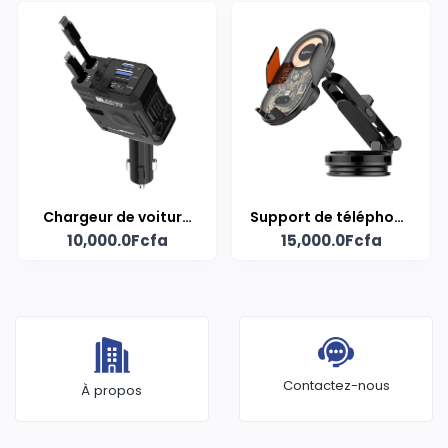
Chargeur de voiture
Support de téléphone
10,000.0Fcfa
15,000.0Fcfa
PunnkFunnk
de voiture à
chargement sans fil
LDNIO MA30-1
Contactez-nous
À propos