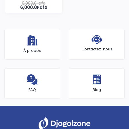
8,000.0Fcfa
de Pépinière
6,000.0Fcfa
Contactez-nous
À propos
FAQ
Blog