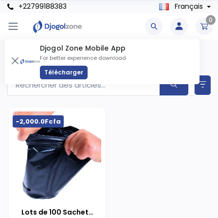
+22799188383
Français
0
Djogol Zone Mobile App
Contenants & Stockages Produits
For better experience download
Articles trouvés
1
Télécharger
-2,000.0Fcfa
Lots de 100 Sachets