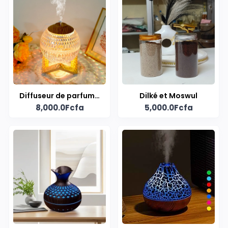
Diffuseur de parfum -
Dilké et Moswul
8,000.0Fcfa
5,000.0Fcfa
Cristal Ambilight