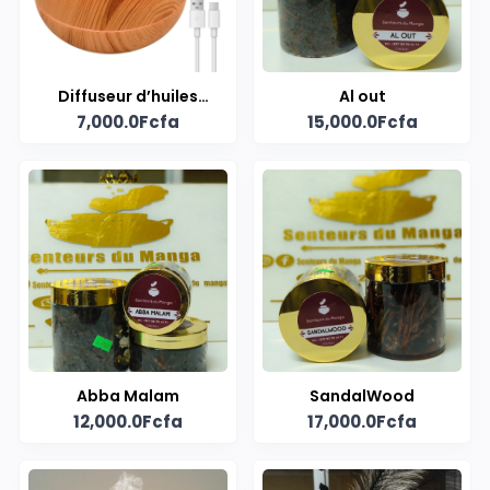
Diffuseur d’huiles
Al out
7,000.0Fcfa
15,000.0Fcfa
essentielles LED
Abba Malam
SandalWood
12,000.0Fcfa
17,000.0Fcfa