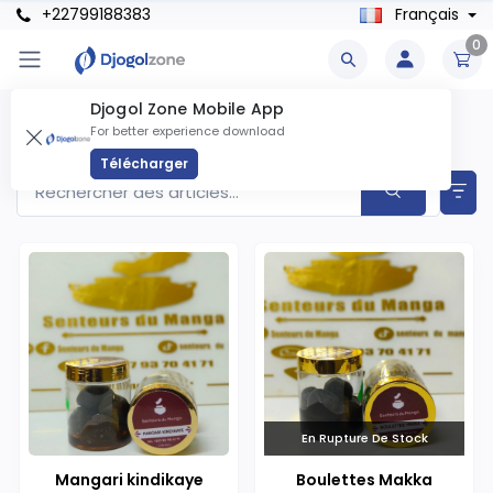
+22799188383
Français
0
Djogol Zone Mobile App
Encens Produits
For better experience download
Articles trouvés
15
Télécharger
En Rupture De Stock
Mangari kindikaye
Boulettes Makka