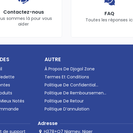
Contactez-nous
FAQ
us sommes là pour vous
Toutes les réponses ic
aider
IDES
AUTRE
il
À Propos De Djogol Zone
Vedette
Termes Et Conditions
entes
Politique De Confidential...
oduits
Politique De Remboursemen...
 Mieux Notés
Politique De Retour
Commande
Politique D’annulation
Adresse
H378+Q7 Niamey, Niger
t de support