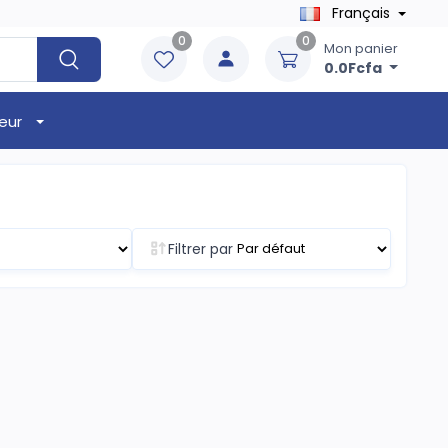
Français
0
0
Mon panier
0.0Fcfa
eur
Filtrer par