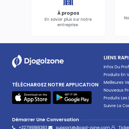
Accessoires
Livres
À propos
Electro
No
En savoir plus sur notre
Fourniture
entreprise.
Santé
Téléphones & Smartphones
Cadeaux
Internet & Réseaux
Energie & Electricité
LIENS RAP
Musculation
Infos Du Prof
Compléments Alimentaires
Produits En 
Equipements
Meilleures V
TÉLÉCHARGEZ NOTRE APPLICATION
Voitures
Nouveaux Pr
Produits Les
Suivre La 
Démarrer Une Conversation
+22799188383
support@djogol-zone.com
Ticke