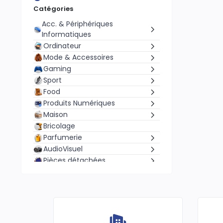
Catégories
Acc. & Périphériques
Informatiques
Ordinateur
Mode & Accessoires
Gaming
Sport
Food
Produits Numériques
Maison
Bricolage
Parfumerie
AudioVisuel
Pièces détachées
Bébé &. Mamans
Elevage
Agriculture
Alimentation
Santé & Beauté