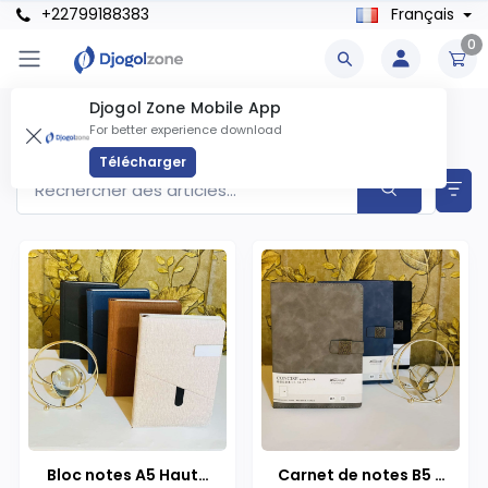
+22799188383
Français
0
Djogol Zone Mobile App
Fournitures De Bureau Produits
For better experience download
Articles trouvés
3
Télécharger
Bloc notes A5 Haute
Carnet de notes B5 -