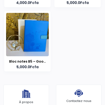
4,000.0Fcfa
5,000.0Fcfa
Qualité
Haute qualité
Bloc notes B5 – Good
5,000.0Fcfa
Time, Souffle d'Amour
Contactez-nous
À propos