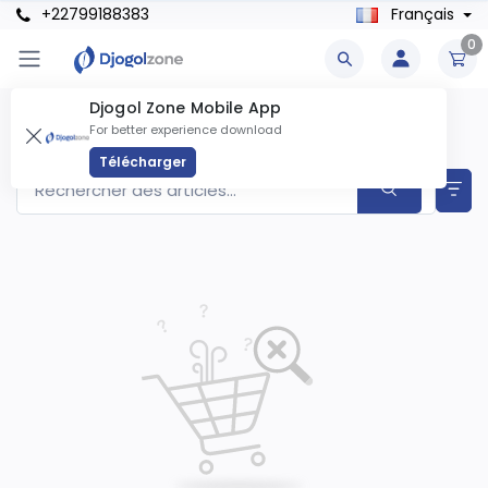
+22799188383
Français
0
Djogol Zone Mobile App
SUV & Crossovers Produits
For better experience download
Articles trouvés
0
Télécharger