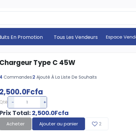
duits En Promotion
Tous Les Vendeurs
Espace Vend
Chargeur Type C 45W
4
Commandes
2
Ajouté À La Liste De Souhaits
2,500.0Fcfa
-
+
Qté
Prix Total
:
2,500.0Fcfa
Acheter
Ajouter au panier
2