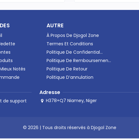
IDES
AUTRE
il
À Propos De Djogol Zone
Vedette
Termes Et Conditions
entes
Politique De Confidential...
oduits
Politique De Remboursemen...
 Mieux Notés
Politique De Retour
Commande
Politique D’annulation
Adresse
H378+Q7 Niamey, Niger
t de support
© 2026 | Tous droits réservés à Djogol Zone