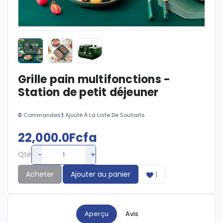
Grille pain multifonctions -
Station de petit déjeuner
0
Commandes
1
Ajouté À La Liste De Souhaits
22,000.0Fcfa
-
+
Qté
Acheter
Ajouter au panier
1
Aperçu
Avis