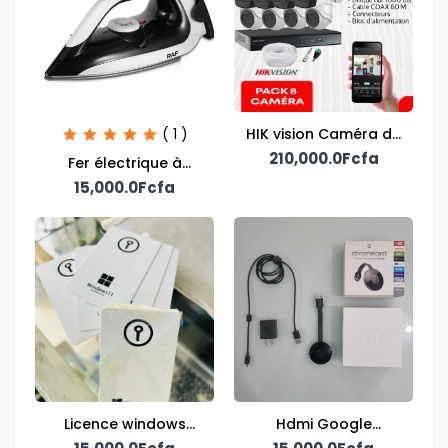
( 1 )
HIK vision Caméra de
surveillance kit 8
210,000.0Fcfa
Fer électrique à
caméras et DVR
vapeur portable
15,000.0Fcfa
Licence windows
Hdmi Google