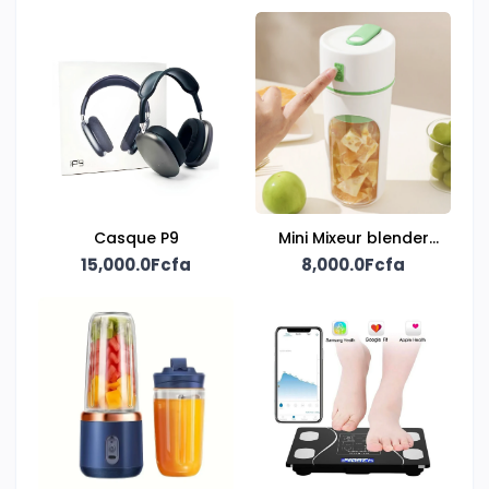
Casque P9
Mini Mixeur blender
15,000.0Fcfa
rechargeable
8,000.0Fcfa