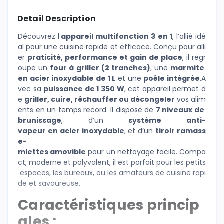
Detail Description
Découvrez l’
appareil multifonction 3 en 1
, l’allié idé
al pour une cuisine rapide et efficace. Conçu pour alli
er
praticité, performance et gain de place
, il regr
oupe un
four à griller (2 tranches)
, une
marmite
en acier inoxydable de 1 L
et une
poêle intégrée
.A
vec sa
puissance de 1 350 W
, cet appareil permet d
e
griller, cuire, réchauffer ou décongeler
vos alim
ents en un temps record. Il dispose de
7 niveaux de
brunissage
, d’un
système anti-
vapeur en acier inoxydable
, et d’un
tiroir ramass
e-
miettes amovible
pour un nettoyage facile. Compa
ct, moderne et polyvalent, il est parfait pour les petits
espaces, les bureaux, ou les amateurs de cuisine rapi
de et savoureuse.
Caractéristiques princip
ales :