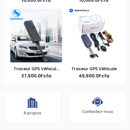
15,000.0Fcfa
authentique
15,000.0Fcfa
Chromecast
Traceur GPS Véhicule
Traceur GPS Véhicule
37,500.0Fcfa
S102A
49,500.0Fcfa
Contactez-nous
À propos