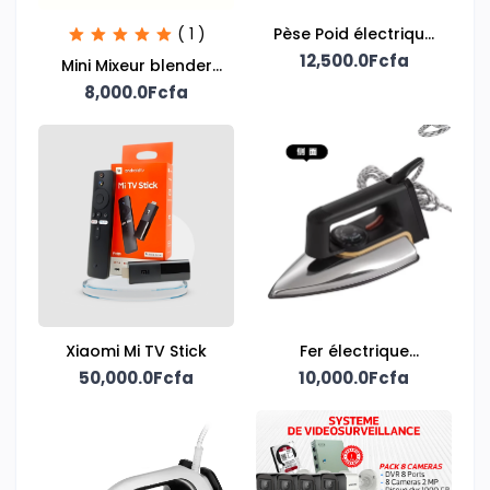
( 1 )
Pèse Poid électrique
12,500.0Fcfa
sans fil
Mini Mixeur blender
rechargeable
8,000.0Fcfa
Xiaomi Mi TV Stick
Fer électrique
50,000.0Fcfa
10,000.0Fcfa
domestique