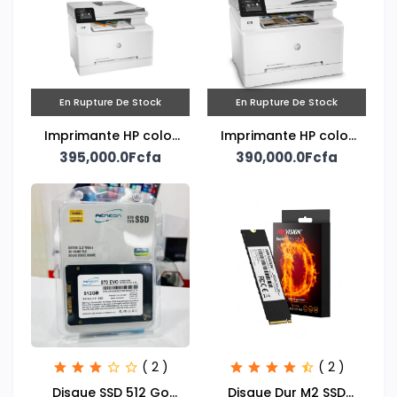
En Rupture De Stock
En Rupture De Stock
Imprimante HP color
Imprimante HP color
LaserJet Pro MFP
395,000.0Fcfa
LaserJet Pro MFP
390,000.0Fcfa
M283fdw
M283fdn.
( 2 )
( 2 )
Disque SSD 512 Go
Disque Dur M2 SSD