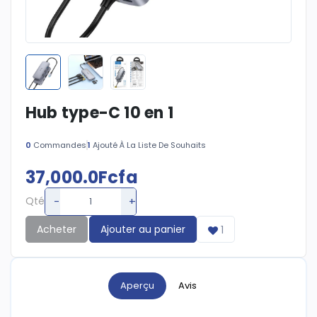
Hub type-C 10 en 1
0
Commandes
1
Ajouté À La Liste De Souhaits
37,000.0Fcfa
-
+
Qté
Acheter
Ajouter au panier
1
Aperçu
Avis