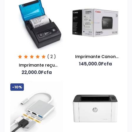
( 2 )
Imprimante Canon
145,000.0Fcfa
LBP6030B
Imprimante reçu
22,000.0Fcfa
Bluetooth
-10%