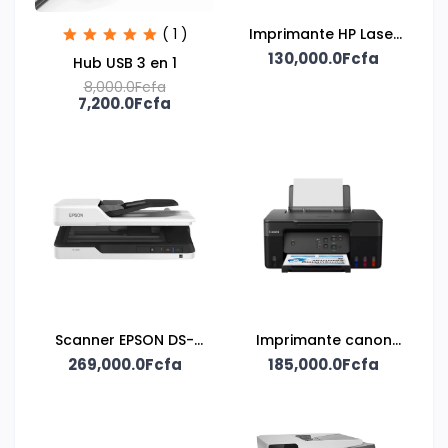
( 1 )
Imprimante HP Laser
130,000.0Fcfa
107A
Hub USB 3 en 1
8,000.0Fcfa
7,200.0Fcfa
Scanner EPSON DS-
Imprimante canon
269,000.0Fcfa
1630
185,000.0Fcfa
pixma G2470