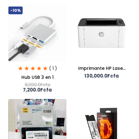
-10%
( 1 )
Imprimante HP Laser
130,000.0Fcfa
107A
Hub USB 3 en 1
8,000.0Fcfa
7,200.0Fcfa