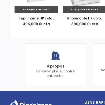
En Rupture De Stock
En Rupture De Stock
Imprimante HP color
Imprimante HP color
LaserJet Pro MFP
395,000.0Fcfa
LaserJet Pro MFP
390,000.0Fcfa
M283fdw
M283fdn.
À propos
No
En savoir plus sur notre
entreprise.
LIENS RAP