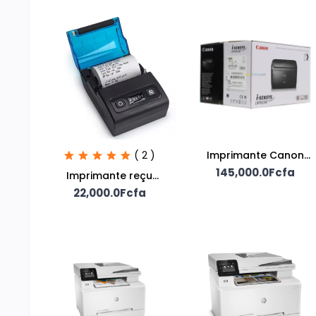
( 2 )
Imprimante Canon
145,000.0Fcfa
LBP6030B
Imprimante reçu
22,000.0Fcfa
Bluetooth