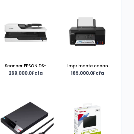
Scanner EPSON DS-
Imprimante canon
269,000.0Fcfa
1630
185,000.0Fcfa
pixma G2470