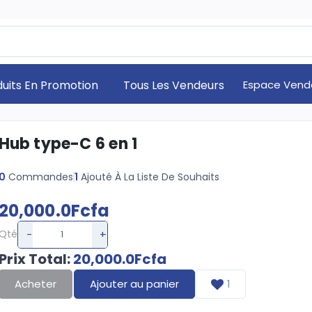
duits En Promotion
Tous Les Vendeurs
Espace Vend
Hub type-C 6 en 1
0
Commandes
1
Ajouté À La Liste De Souhaits
20,000.0Fcfa
-
+
Qté
Prix Total
:
20,000.0Fcfa
Acheter
Ajouter au panier
1