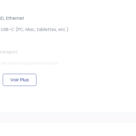
SD, Ethernet
 USB-C (PC, Mac, tablettes, etc.)
transport
in de pilotes supplémentaires
Voir Plus