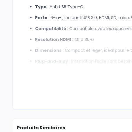
Type
: Hub USB Type-C
Ports
: 6-in-1, incluant USB 3.0, HDMI, SD, micro
Compatibilité
: Compatible avec les appareils
Résolution HDMI
: 4K à 30Hz
Dimensions
: Compact et léger, idéal pour le 
Plug-and-play
: Installation facile sans beso
Produits Similaires