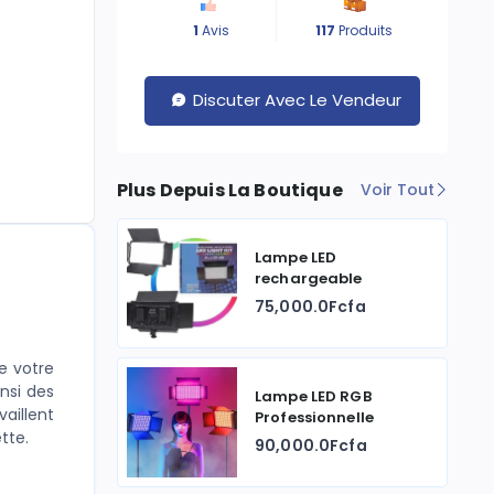
1
Avis
117
Produits
Discuter Avec Le Vendeur
Plus Depuis La Boutique
Voir Tout
Lampe LED
rechargeable
75,000.0Fcfa
e votre
insi des
Lampe LED RGB
vaillent
Professionnelle
tte.
90,000.0Fcfa