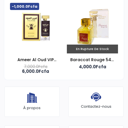
-1,000.0Fcfa
En Rupture De Stock
Ameer Al Oud VIP
Baraccat Rouge 540,
Special Edition signé
7,000.0Fcfa
Eau De Parfum 100ml
4,000.0Fcfa
6,000.0Fcfa
Fragrance World
Contactez-nous
À propos