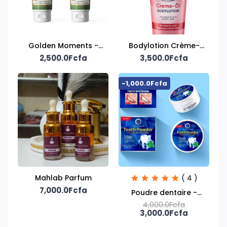
Golden Moments -
Bodylotion Crème-
2,500.0Fcfa
Soins de nuit
Huile au Cerise
3,500.0Fcfa
-1,000.0Fcfa
Mahlab Parfum
( 4 )
7,000.0Fcfa
Poudre dentaire -
Tree Doctor
4,000.0Fcfa
3,000.0Fcfa