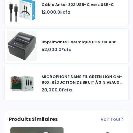
Câble Anker 322 USB-C vers USB-C
12,000.0Fcfa
Imprimante Thermique POSLUX A86
52,000.0Fcfa
MICROPHONE SANS FIL GREEN LION GM-
80X, RÉDUCTION DE BRUIT À 3 NIVEAUX,
AUTONOMIE DE 5 HEURES
20,000.0Fcfa
Produits Similaires
Voir Tout