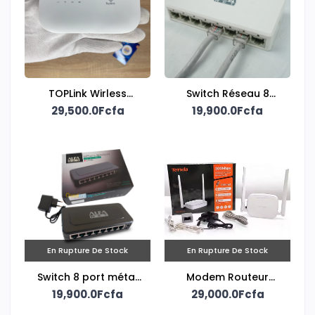
TOPLink Wirless
Switch Réseau 8
Mobile Wi-Fi Router
29,500.0Fcfa
Ports 10/100 Mbps
19,900.0Fcfa
En Rupture De Stock
En Rupture De Stock
Switch 8 port métal
Modem Routeur
19,900.0Fcfa
S508 Alpha
Tenda 300Mbps
29,000.0Fcfa