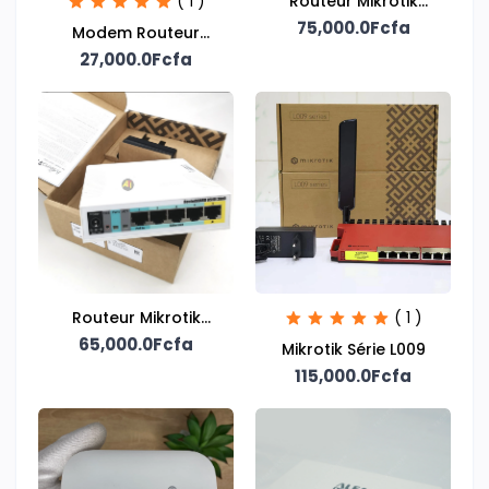
( 1 )
Routeur Mikrotik
75,000.0Fcfa
RB760
Modem Routeur
ADSL2+ WiFi N 300
27,000.0Fcfa
Mbps
Routeur Mikrotik
( 1 )
RB951 ui-2 HND
65,000.0Fcfa
Mikrotik Série L009
115,000.0Fcfa