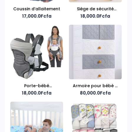
Coussin d’allaitement
Siège de sécurité
17,000.0Fcfa
18,000.0Fcfa
pour bébé
Porte-bébé
Armoire pour bébé 4
kangourou pratique
18,000.0Fcfa
80,000.0Fcfa
niveaux
et léger