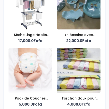
Sèche Linge Habits
kit Bassine avec
17,000.0Fcfa
Pour Bébé
accessoires pour
22,000.0Fcfa
bébé
Pack de Couches
Torchon doux pour
5,000.0Fcfa
pour bébé
bébé 8 pièces
4,000.0Fcfa