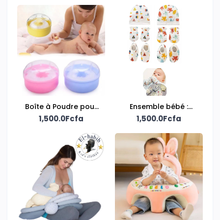
Boîte à Poudre pour
Ensemble bébé :
1,500.0Fcfa
bébé
Bonnet - Gant -
1,500.0Fcfa
Chaussette