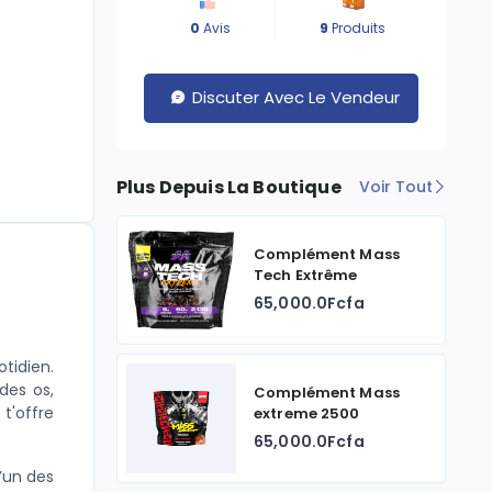
0
Avis
9
Produits
Discuter Avec Le Vendeur
Plus Depuis La Boutique
Voir Tout
Complément Mass
Tech Extrême
65,000.0Fcfa
tidien.
des os,
Complément Mass
t'offre
extreme 2500
65,000.0Fcfa
l’un des