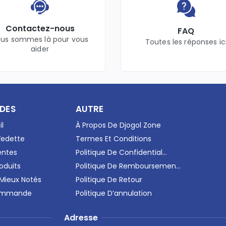
Contactez-nous
FAQ
us sommes là pour vous
Toutes les réponses ic
aider
IDES
AUTRE
il
À Propos De Djogol Zone
Vedette
Termes Et Conditions
entes
Politique De Confidential...
oduits
Politique De Remboursemen...
 Mieux Notés
Politique De Retour
Commande
Politique D’annulation
Adresse