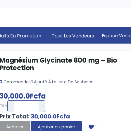
duits En Promotion
Tous Les Vendeurs
Espace Vend
Magnésium Glycinate 800 mg – Bio
Protection
0
Commandes
1
Ajouté À La Liste De Souhaits
30,000.0Fcfa
-
+
Qté
Prix Total
:
30,000.0Fcfa
Acheter
Ajouter au panier
1