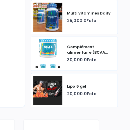
Multi vitamines Daily
25,000.0Fcfa
Complément
alimentaire (BCAA
2:1:1)
30,000.0Fcfa
Lipo 6 gel
20,000.0Fcfa