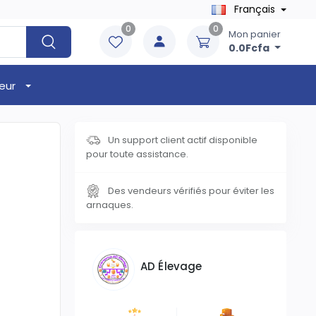
Français
0
0
Mon panier
0.0Fcfa
eur
Un support client actif disponible
pour toute assistance.
Des vendeurs vérifiés pour éviter les
arnaques.
AD Élevage