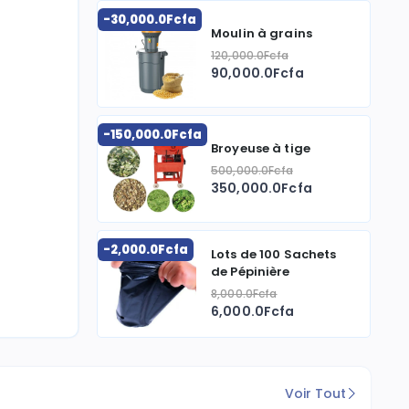
-30,000.0Fcfa
Moulin à grains
120,000.0Fcfa
90,000.0Fcfa
-150,000.0Fcfa
Broyeuse à tige
500,000.0Fcfa
350,000.0Fcfa
-2,000.0Fcfa
Lots de 100 Sachets
de Pépinière
8,000.0Fcfa
6,000.0Fcfa
Voir Tout