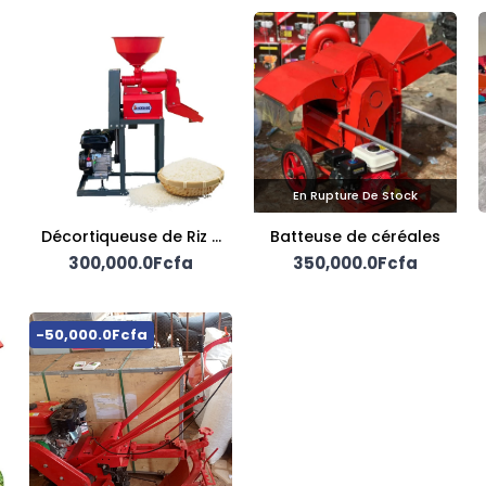
En Rupture De Stock
Décortiqueuse de Riz –
Batteuse de céréales
Autonome à Moteur
300,000.0Fcfa
350,000.0Fcfa
Essence 7,5 CV
-50,000.0Fcfa