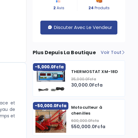
2
Avis
24
Produits
Discuter Avec Le Vendeur
Plus Depuis La Boutique
Voir Tout
-5,000.0Fcfa
THERMOSTAT XM-18D
35,000.0Fcfa
30,000.0Fcfa
cace et
-50,000.0Fcfa
Motoculteur à
uyau de
chenilles
amps et
600,000.0Fcfa
550,000.0Fcfa