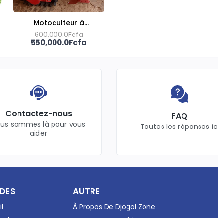
Motoculteur à
600,000.0Fcfa
chenilles
550,000.0Fcfa
Contactez-nous
FAQ
us sommes là pour vous
Toutes les réponses ic
aider
IDES
AUTRE
il
À Propos De Djogol Zone