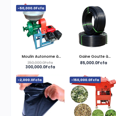
-50,000.0Fcfa
Moulin Autonome à
Gaine Goutte à
Moteur à Essence –
350,000.0Fcfa
85,000.0Fcfa
Goutte
300,000.0Fcfa
7,5 CV
-2,000.0Fcfa
-150,000.0Fcfa