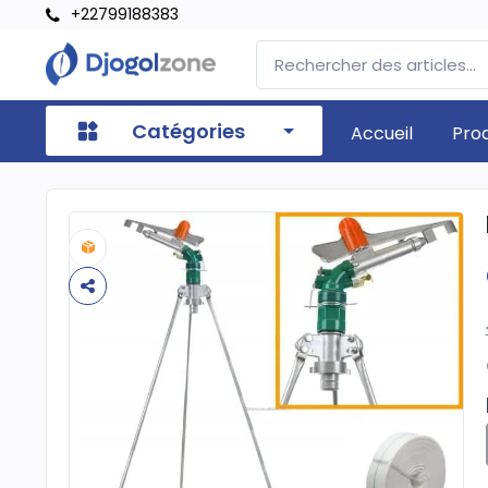
+22799188383
Catégories
Accueil
Pro