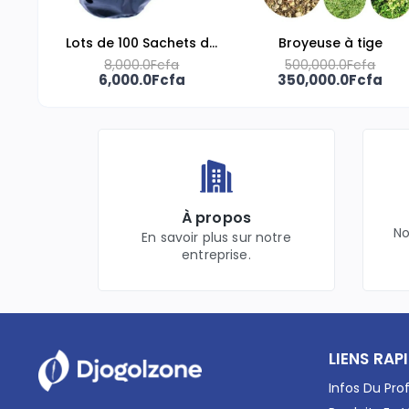
Lots de 100 Sachets de
Broyeuse à tige
8,000.0Fcfa
Pépinière
500,000.0Fcfa
6,000.0Fcfa
350,000.0Fcfa
À propos
No
En savoir plus sur notre
entreprise.
LIENS RAP
Infos Du Prof