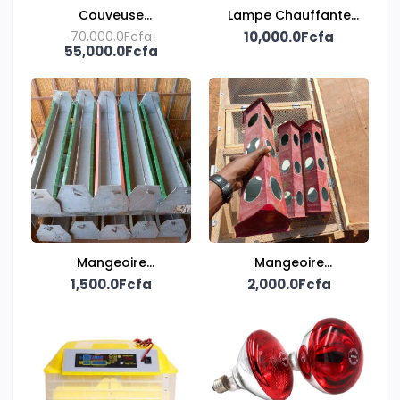
Couveuse
Lampe Chauffante
Automatique
70,000.0Fcfa
Infrarouge avec
10,000.0Fcfa
55,000.0Fcfa
Électrique et Solaire –
Thermostat
64 Œufs
Mangeoire
Mangeoire
métallique linéaire
1,500.0Fcfa
métallique trémie
2,000.0Fcfa