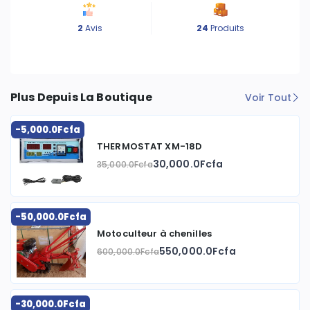
2
Avis
24
Produits
Plus Depuis La Boutique
Voir Tout
-5,000.0Fcfa
THERMOSTAT XM-18D
30,000.0Fcfa
35,000.0Fcfa
-50,000.0Fcfa
Motoculteur à chenilles
550,000.0Fcfa
600,000.0Fcfa
-30,000.0Fcfa