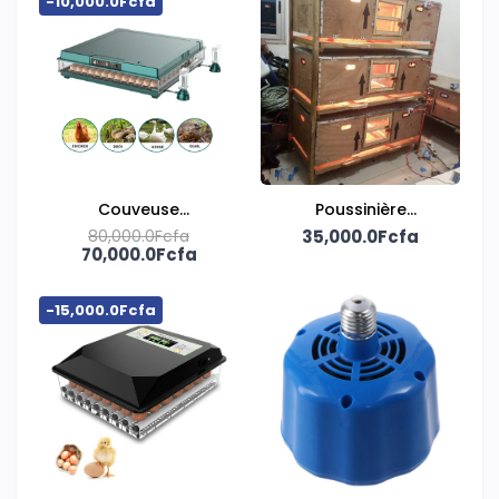
-10,000.0Fcfa
Couveuse
Poussinière
automatique
80,000.0Fcfa
35,000.0Fcfa
Automatique
70,000.0Fcfa
électrique et solaire
130 œufs
-15,000.0Fcfa