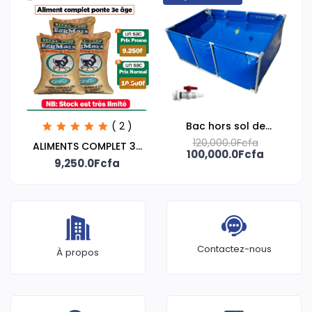
( 2 )
Bac hors sol de
120,000.0Fcfa
pisciculture
ALIMENTS COMPLET 3E
100,000.0Fcfa
9,250.0Fcfa
ÂGE PONTE
Contactez-nous
À propos