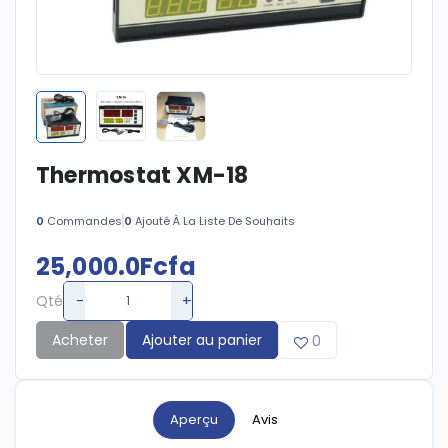
Thermostat XM-18
0
Commandes
0
Ajouté À La Liste De Souhaits
25,000.0Fcfa
-
+
Qté
Acheter
Ajouter au panier
0
Aperçu
Avis