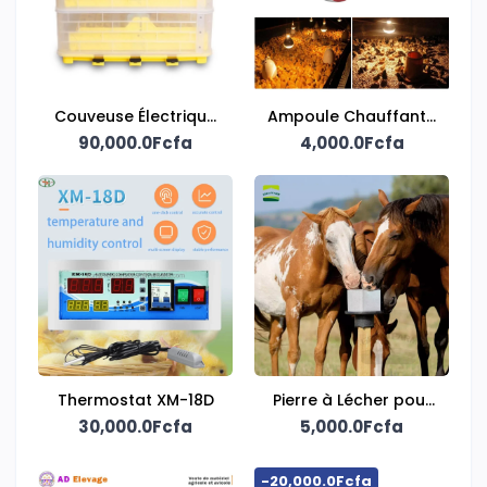
Couveuse Électrique
Ampoule Chauffante
Solaire – 112 Œufs
90,000.0Fcfa
Durable 100W
4,000.0Fcfa
Thermostat XM-18D
Pierre à Lécher pour
30,000.0Fcfa
Ruminants – Apport
5,000.0Fcfa
Minéral et
Nutritionnel
-20,000.0Fcfa