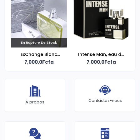
En Rupture De Stock
ExChange Blanc
Intense Man, eau de
Edition Unlimited, eau
7,000.0Fcfa
parfum 100ml signée
7,000.0Fcfa
de parfum signée
Fragrance World
Fragrance World
Contactez-nous
À propos