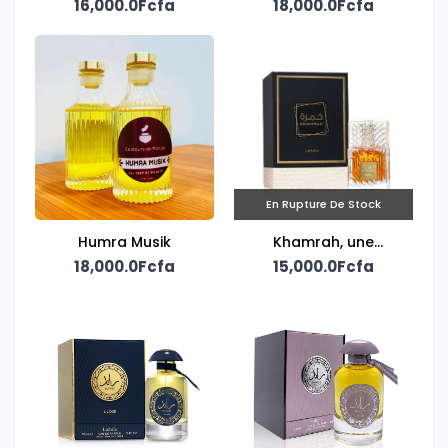
16,000.0Fcfa
Lattafa
18,000.0Fcfa
Homme
En Rupture De Stock
Humra Musik
Khamrah, une
18,000.0Fcfa
création unisexe
15,000.0Fcfa
signée Lattafa