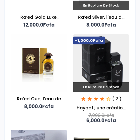
En Rupture De Stock
Ra’ed Gold Luxe,
Ra’ed Silver, l'eau de
Lattafa unisex eau de
12,000.0Fcfa
parfum mixte Lattafa
8,000.0Fcfa
parfum
-1,000.0Fcfa
En Rupture De Stock
Ra’ed Oud, l'eau de
( 2 )
parfum mixte Lattafa
8,000.0Fcfa
Hayaati, une création
pour homme signée
7,000.0Fcfa
6,000.0Fcfa
Fragrance World