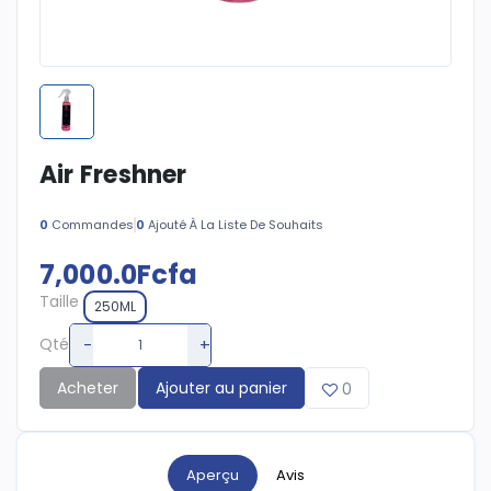
Air Freshner
0
Commandes
0
Ajouté À La Liste De Souhaits
7,000.0Fcfa
Taille
250ML
-
+
Qté
Acheter
Ajouter au panier
0
Aperçu
Avis