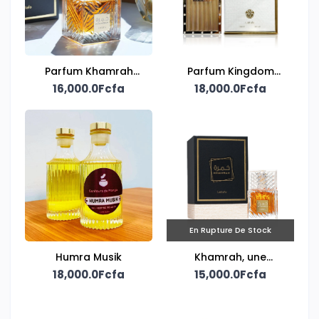
Parfum Khamrah
Parfum Kingdom
16,000.0Fcfa
Lattafa
18,000.0Fcfa
Homme
En Rupture De Stock
Humra Musik
Khamrah, une
18,000.0Fcfa
création unisexe
15,000.0Fcfa
signée Lattafa