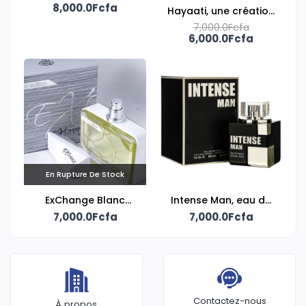
parfum mixte Lattafa
8,000.0Fcfa
Hayaati, une création
pour homme signée
7,000.0Fcfa
6,000.0Fcfa
Fragrance World
En Rupture De Stock
ExChange Blanc
Intense Man, eau de
Edition Unlimited, eau
7,000.0Fcfa
parfum 100ml signée
7,000.0Fcfa
de parfum signée
Fragrance World
Fragrance World
Contactez-nous
À propos