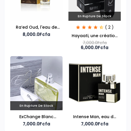
En Rupture De Stock
Ra’ed Oud, l'eau de
( 2 )
parfum mixte Lattafa
8,000.0Fcfa
Hayaati, une création
pour homme signée
7,000.0Fcfa
6,000.0Fcfa
Fragrance World
En Rupture De Stock
ExChange Blanc
Intense Man, eau de
Edition Unlimited, eau
7,000.0Fcfa
parfum 100ml signée
7,000.0Fcfa
de parfum signée
Fragrance World