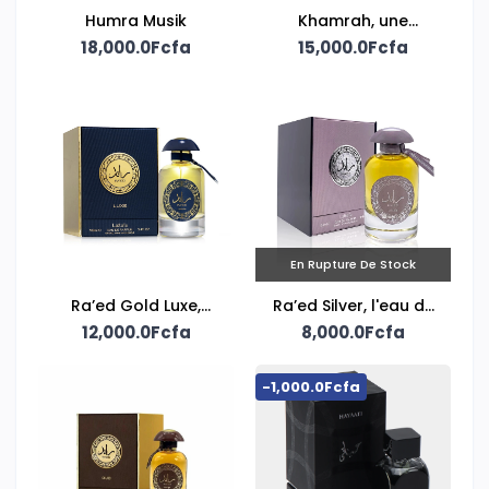
Humra Musik
Khamrah, une
18,000.0Fcfa
création unisexe
15,000.0Fcfa
signée Lattafa
En Rupture De Stock
Ra’ed Gold Luxe,
Ra’ed Silver, l'eau de
Lattafa unisex eau de
12,000.0Fcfa
parfum mixte Lattafa
8,000.0Fcfa
parfum
-1,000.0Fcfa