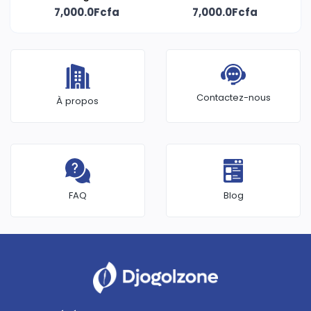
Edition Unlimited, eau
7,000.0Fcfa
parfum 100ml signée
7,000.0Fcfa
de parfum signée
Fragrance World
Fragrance World
Contactez-nous
À propos
FAQ
Blog