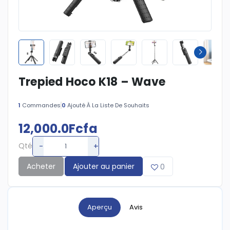
Trepied Hoco K18 – Wave
1
Commandes
0
Ajouté À La Liste De Souhaits
12,000.0Fcfa
-
+
Qté
Acheter
Ajouter au panier
0
Aperçu
Avis