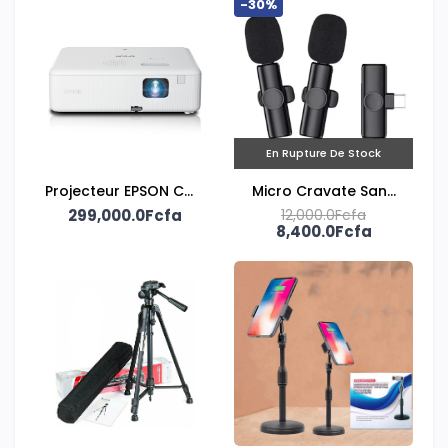
-30%
En Rupture De Stock
Projecteur EPSON CO-
Micro Cravate Sans
299,000.0Fcfa
W01
12,000.0Fcfa
fil
8,400.0Fcfa