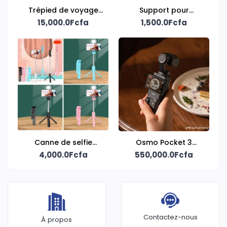
Trépied de voyage
Support pour
15,000.0Fcfa
portable
1,500.0Fcfa
téléphone
Canne de selfie
Osmo Pocket 3
4,000.0Fcfa
extensible
Creator Combo
550,000.0Fcfa
Contactez-nous
À propos